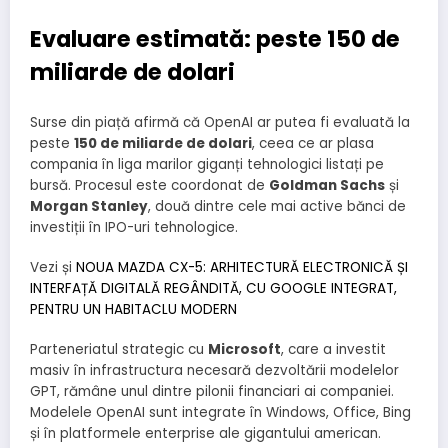
Evaluare estimată: peste 150 de
miliarde de dolari
Surse din piață afirmă că OpenAI ar putea fi evaluată la
peste
150 de miliarde de dolari
, ceea ce ar plasa
compania în liga marilor giganți tehnologici listați pe
bursă. Procesul este coordonat de
Goldman Sachs
și
Morgan Stanley
, două dintre cele mai active bănci de
investiții în IPO-uri tehnologice.
Vezi și
NOUA MAZDA CX-5: ARHITECTURĂ ELECTRONICĂ ȘI
INTERFAȚĂ DIGITALĂ REGÂNDITĂ, CU GOOGLE INTEGRAT,
PENTRU UN HABITACLU MODERN
Parteneriatul strategic cu
Microsoft
, care a investit
masiv în infrastructura necesară dezvoltării modelelor
GPT, rămâne unul dintre pilonii financiari ai companiei.
Modelele OpenAI sunt integrate în Windows, Office, Bing
și în platformele enterprise ale gigantului american.