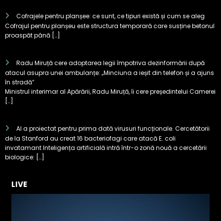
Termeni şi condiţii
Cofrajele pentru planșee: ce sunt, ce tipuri există și cum se aleg
Cofrajul pentru planșeu este structura temporară care susține betonul
proaspăt până […]
Radu Miruță cere adoptarea legii împotriva dezinformării după
atacul asupra unei ambulanțe: „Minciuna a ieșit din telefon și a ajuns
în stradă”
Ministrul interimar al Apărării, Radu Miruță, îi cere președintelui Camerei
[…]
AI a proiectat pentru prima dată virusuri funcționale. Cercetătorii
de la Stanford au creat 16 bacteriofagi care atacă E. coli
invatamant Inteligența artificială intră într-o zonă nouă a cercetării
biologice: […]
LIVE