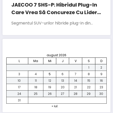
JAECOO 7 SHS-P: Hibridul Plug-In
Care Vrea Să Concureze Cu Liderii
Segmentului
Segmentul SUV-urilor hibride plug-in din…
august 2026
L
Ma
Mi
J
V
S
D
1
2
3
4
5
6
7
8
9
10
11
12
13
14
15
16
17
18
19
20
21
22
23
24
25
26
27
28
29
30
31
« iul.