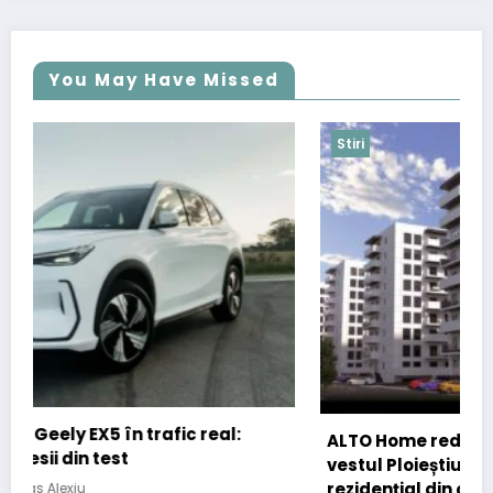
You May Have Missed
Stiri
ALTO Home redefinește locuirea premium în
vestul Ploieștiului. Primul ansamblu
rezidențial din oraș cu fațade ventilate din