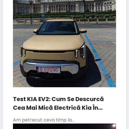
Test KIA EV2: Cum Se Descurcă
Cea Mai Mică Electrică Kia În
Traficul Din București
Am petrecut ceva timp la…