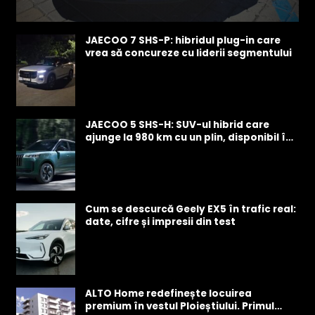
0 Comentarii
JAECOO 7 SHS-P: hibridul plug-in care
vrea să concureze cu liderii segmentului
JAECOO 5 SHS-H: SUV-ul hibrid care
ajunge la 980 km cu un plin, disponibil în
România de la 25.990 EUR
Cum se descurcă Geely EX5 în trafic real:
date, cifre și impresii din test
ALTO Home redefinește locuirea