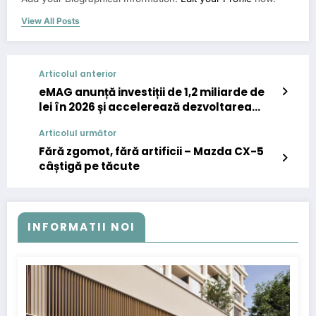
View All Posts
Articolul anterior
eMAG anunță investiții de 1,2 miliarde de
lei în 2026 și accelerează dezvoltarea
comerțului online prin soluții de
Articolul următor
inteligență artificială
Fără zgomot, fără artificii – Mazda CX-5
câștigă pe tăcute
INFORMATII NOI