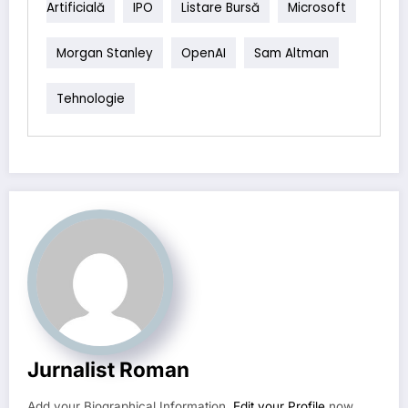
Artificială
IPO
Listare Bursă
Microsoft
Morgan Stanley
OpenAI
Sam Altman
Tehnologie
Jurnalist Roman
Add your Biographical Information.
Edit your Profile
now.