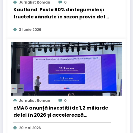
Jurnalist Roman
0
Kaufland: Peste 80% din legumele și
fructele vândute în sezon provin de la
producători români
3 Iunie 2026
Jurnalist Roman
0
eMAG anunță investiții de 1,2 miliarde
de lei în 2026 și accelerează
dezvoltarea comerțului online prin
20 Mai 2026
soluții de inteligență artificială