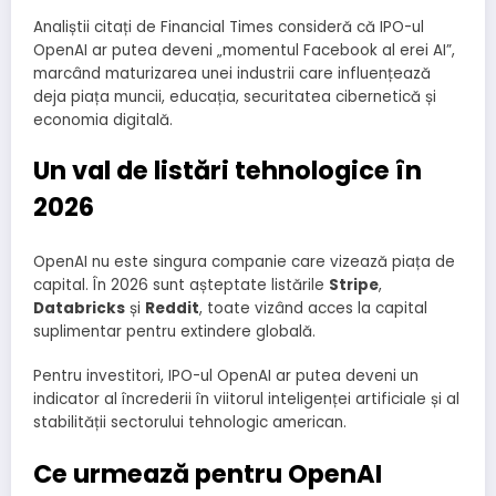
Analiștii citați de Financial Times consideră că IPO-ul
OpenAI ar putea deveni „momentul Facebook al erei AI”,
marcând maturizarea unei industrii care influențează
deja piața muncii, educația, securitatea cibernetică și
economia digitală.
Un val de listări tehnologice în
2026
OpenAI nu este singura companie care vizează piața de
capital. În 2026 sunt așteptate listările
Stripe
,
Databricks
și
Reddit
, toate vizând acces la capital
suplimentar pentru extindere globală.
Pentru investitori, IPO-ul OpenAI ar putea deveni un
indicator al încrederii în viitorul inteligenței artificiale și al
stabilității sectorului tehnologic american.
Ce urmează pentru OpenAI