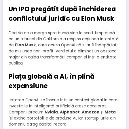
Un IPO pregătit după închiderea
conflictului juridic cu Elon Musk
Decizia de a merge spre bursă vine la scurt timp după
ce un tribunal din California a respins acțiunea intentată
de
Elon Musk
, care acuza OpenAI că s-ar fi îndepărtat
de misiunea non-profit. Verdictul a eliminat un obstacol
major din calea transformării companiei într-o entitate
publică.
Piața globală a AI, în plină
expansiune
Listarea OpenAI se înscrie într-un context global în care
investițiile în inteligență artificială cresc accelerat.
Companii precum
Nvidia
,
Alphabet
,
Amazon
și
Meta
își extind portofoliile de produse AI, iar startup-urile din
domeniu atrag capital record.