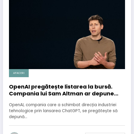
AFACERI
OpenAI pregătește listarea la bursă.
Compania lui Sam Altman ar depune
confidențial cererea de IPO în SUA
OpenAI, compania care a schimbat direcția industriei
tehnologice prin lansarea ChatGPT, se pregătește să
depună…