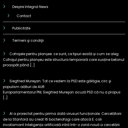
Despre Integral News
Contact
Publicitate
Termeni şi condiţii
Cofrajele pentru planșee: ce sunt, ce tipuri există și cum se aleg
Cofrajul pentru planșeu este structura temporară care susține betonul
proaspăt până […]
Siegfried Mureşan: Tot ce vedem la PSD este gălăgie, circ şi
populism alături de AUR
Europarlamentarul PNL Siegfried Mureşan acuză PSD că nu a propus
[…]
AI a proiectat pentru prima dată virusuri funcționale. Cercetătorii
de la Stanford au creat 16 bacteriofagi care atacă E. coli
invatamant Inteligența artificială intră într-o zonă nouă a cercetării