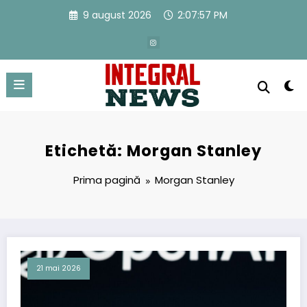
Sari
9 august 2026
2:07:58 PM
la
conținut
Etichetă: Morgan Stanley
Prima pagină
Morgan Stanley
21 mai 2026