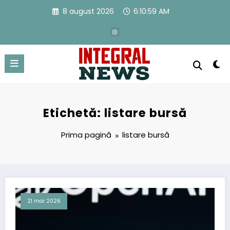
Sari
8 august 2026
6:10:59 AM
la
conținut
Etichetă: listare bursă
Prima pagină
listare bursă
21 mai 2026