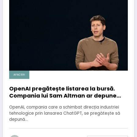
AFACERI
OpenAI pregătește listarea la bursă.
Compania lui Sam Altman ar depune
confidențial cererea de IPO în SUA
OpenAI, compania care a schimbat direcția industriei
tehnologice prin lansarea ChatGPT, se pregătește să
depună…