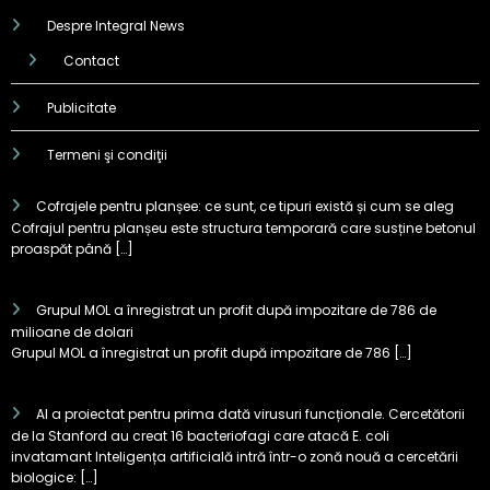
Despre Integral News
Contact
Publicitate
Termeni şi condiţii
Cofrajele pentru planșee: ce sunt, ce tipuri există și cum se aleg
Cofrajul pentru planșeu este structura temporară care susține betonul
proaspăt până […]
Grupul MOL a înregistrat un profit după impozitare de 786 de
milioane de dolari
Grupul MOL a înregistrat un profit după impozitare de 786 […]
AI a proiectat pentru prima dată virusuri funcționale. Cercetătorii
de la Stanford au creat 16 bacteriofagi care atacă E. coli
invatamant Inteligența artificială intră într-o zonă nouă a cercetării
biologice: […]
Test KIA EV2: cum se descurcă