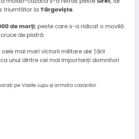
mata moldo-cazacă s-a retras peste
Siret
, iar
s triumfător la
Târgoviște
.
000 de morți
, peste care s-a ridicat o movilă
cruce de piatră.
ele mai mari victorii militare ale Țării
 ca unul dintre cei mai importanți domnitori