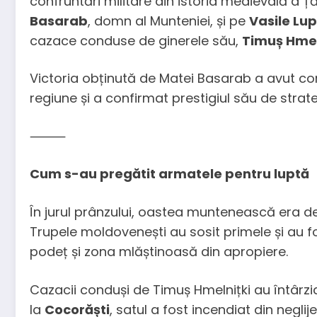
confruntări militare din istoria medievală a Ț
Basarab
, domn al Munteniei, și pe
Vasile Lu
cazace conduse de ginerele său,
Timuș Hmel
Victoria obținută de Matei Basarab a avut con
regiune și a confirmat prestigiul său de strate
⸻
Cum s-au pregătit armatele pentru luptă
În jurul prânzului, oastea muntenească era de
Trupele moldovenești au sosit primele și au f
podeț și zona mlăștinoasă din apropiere.
Cazacii conduși de Timuș Hmelnițki au întârz
la
Cocorăști
, satul a fost incendiat din negl