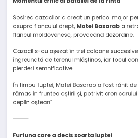
Momentul critic al bătăliei de la Finta
Sosirea cazacilor a creat un pericol major 
asupra flancului drept,
Matei Basarab
a retr
flancul moldovenesc, provocând dezordine.
Cazacii s-au așezat în trei coloane succesive, 
îngreunată de terenul mlăștinos, iar focul co
pierderi semnificative.
În timpul luptei, Matei Basarab a fost rănit de
rămas în fruntea oștirii și, potrivit cronicarulu
deplin oștean”.
⸻
Furtuna care a decis soarta luptei