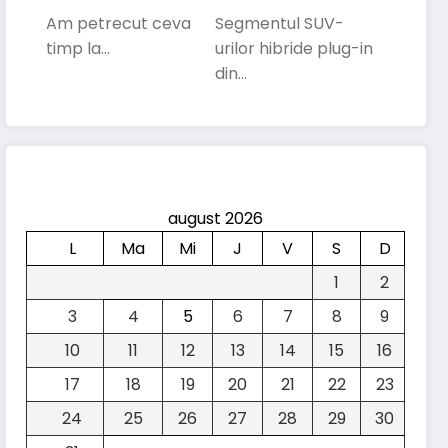
Descurcă Cea
In Care Vrea Să
Am petrecut ceva
Segmentul SUV-
Mai Mică
Concureze Cu
timp la…
urilor hibride plug-in
Electrică Kia În
Liderii
din…
Traficul Din
Segmentului
București
august 2026
L
Ma
Mi
J
V
S
D
1
2
3
4
5
6
7
8
9
10
11
12
13
14
15
16
17
18
19
20
21
22
23
24
25
26
27
28
29
30