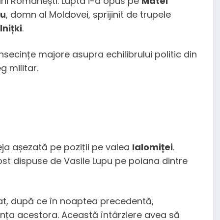
ării Românești. Lupta i-a opus pe
Matei
pu
, domn al Moldovei, sprijinit de trupele
nițki
.
secințe majore asupra echilibrului politic din
g militar.
ja așezată pe poziții pe valea
Ialomiței
.
ost dispuse de Vasile Lupu pe poiana dintre
iat, după ce în noaptea precedentă,
ijența acestora. Această întârziere avea să