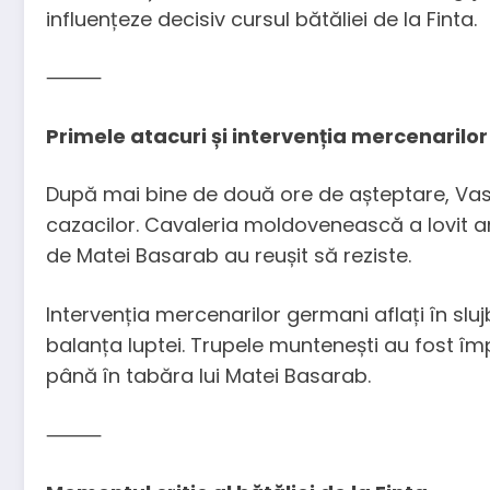
influențeze decisiv cursul bătăliei de la Finta.
⸻
Primele atacuri și intervenția mercenarilor
După mai bine de două ore de așteptare, Vasil
cazacilor. Cavaleria moldovenească a lovit ar
de Matei Basarab au reușit să reziste.
Intervenția mercenarilor germani aflați în sl
balanța luptei. Trupele muntenești au fost îm
până în tabăra lui Matei Basarab.
⸻