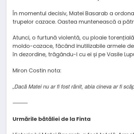
În momentul decisiv, Matei Basarab a ordonat
trupelor cazace. Oastea muntenească a pătrun
Atunci, o furtună violentă, cu ploaie torențial
moldo-cazace, făcând inutilizabile armele de 
în dezordine, trăgându-l cu ei și pe Vasile Lup
Miron Costin nota:
„Dacă Matei nu ar fi fost rănit, abia cineva ar fi scă
⸻
Urmările bătăliei de la Finta