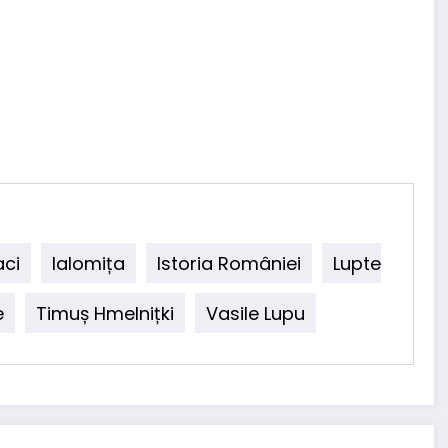
ci
Ialomița
Istoria României
Lupte
e
Timuș Hmelnițki
Vasile Lupu