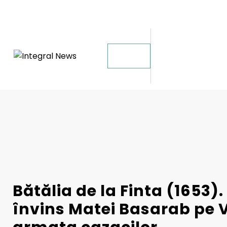
Sari
6 august 2026
la
conținut
Bătălia de la Finta (1653)
învins Matei Basarab pe V