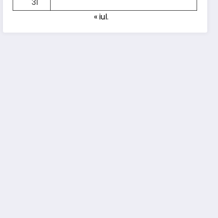
31
« iul.