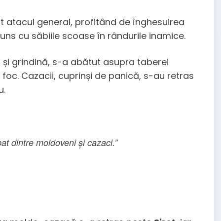
 atacul general, profitând de înghesuirea
s cu săbiile scoase în rândurile inamice.
ă și grindină, s-a abătut asupra taberei
foc. Cazacii, cuprinși de panică, s-au retras
u.
pat dintre moldoveni și cazaci.”