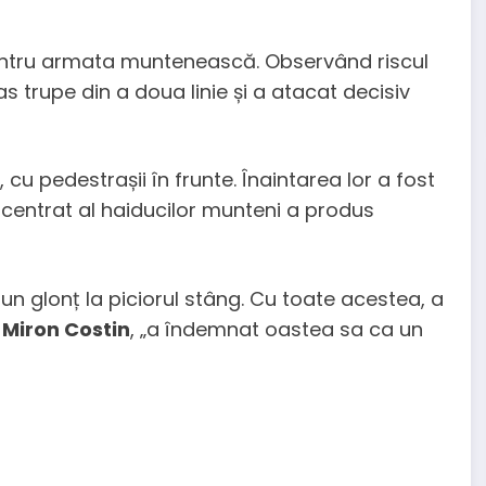
pentru armata muntenească. Observând riscul
as trupe din a doua linie și a atacat decisiv
cu pedestrașii în frunte. Înaintarea lor a fost
ncentrat al haiducilor munteni a produs
 un glonț la piciorul stâng. Cu toate acestea, a
i
Miron Costin
, „a îndemnat oastea sa ca un