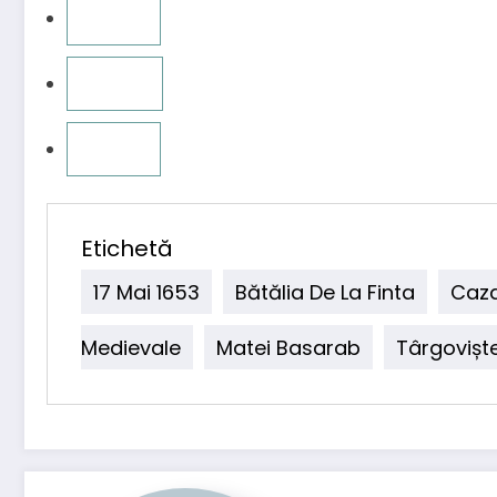
Etichetă
17 Mai 1653
Bătălia De La Finta
Caza
Medievale
Matei Basarab
Târgovișt