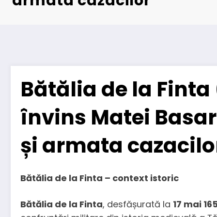
armata cazacilor
Bătălia de la Finta
învins Matei Basar
și armata cazacilo
Bătălia de la Finta – context istoric
Bătălia de la Finta
, desfășurată la
17 mai 16