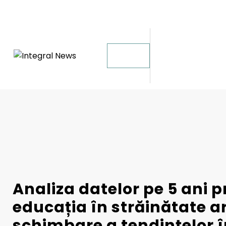
Sari
8 august 2026
la
conținut
Analiza datelor pe 5 ani p
educația în străinătate a
schimbare a tendințelor 