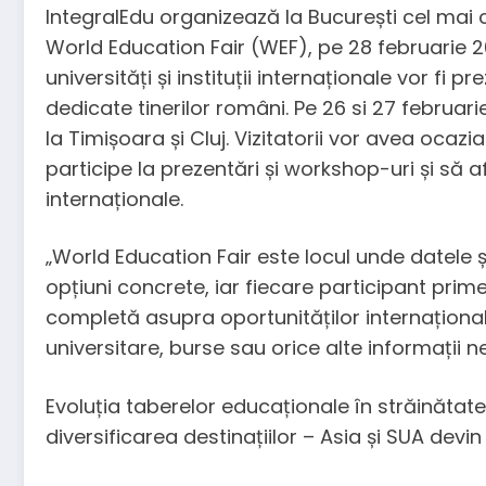
IntegralEdu organizează la București cel mai
World Education Fair (WEF), pe 28 februarie 2
universități și instituții internaționale vor f
dedicate tinerilor români. Pe 26 si 27 februari
la Timișoara și Cluj. Vizitatorii vor avea ocazi
participe la prezentări și workshop-uri și să 
internaționale.
„World Education Fair este locul unde datele ș
opțiuni concrete, iar fiecare participant prime
completă asupra oportunităților internaționa
universitare, burse sau orice alte informații
Evoluția taberelor educaționale în străinăta
diversificarea destinațiilor – Asia și SUA devin