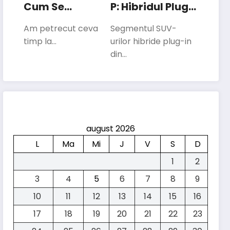
Cum Se
P: Hibridul Plug-
Descurcă Cea
In Care Vrea Să
Am petrecut ceva
Segmentul SUV-
Mai Mică
Concureze Cu
timp la…
urilor hibride plug-in
Electrică Kia În
Liderii
din…
Traficul Din
Segmentului
București
august 2026
L
Ma
Mi
J
V
S
D
1
2
3
4
5
6
7
8
9
10
11
12
13
14
15
16
17
18
19
20
21
22
23