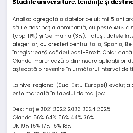
Studiile universitare: tendințe și destina
Analiza agregată a datelor pe ultimii 5 ani ar
să fie destinația dominantă, cu peste 49% din 
(app. 11%) și Germania (3%). Totuși, datele Int
alegerilor, cu creșteri pentru Italia, Spania, B
înregistrează scăderi post-Brexit. Chiar dacă
Olanda marchează o diminuare aplicațiilor de 
așteaptă o revenire în următorul interval de t
La nivel regional (Sud-Estul Europei) evoluția ap
este marcată în tabelul de mai jos:
Destinație 2021 2022 2023 2024 2025
Olanda 56% 64% 56% 44% 36%
UK 19% 15% 17% 15% 13%