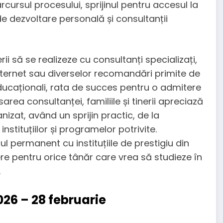
rcursul procesului, sprijinul pentru accesul la
de dezvoltare personală și consultanții
i să se realizeze cu consultanți specializați,
ternet sau diverselor recomandări primite de
educaționali, rata de succes pentru o admitere
area consultanței, familiile și tinerii apreciază
nizat, având un sprijin practic, de la
stituțiilor și programelor potrivite.
l permanent cu instituțiile de prestigiu din
e pentru orice tânăr care vrea să studieze în
.
026 – 28 februarie