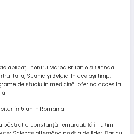
 de aplicații pentru Marea Britanie și Olanda
 Italia, Spania și Belgia. În același timp,
ograme de studiu în medicină, oferind acces la
nă.
rsitar în 5 ani – România
 păstrat o constanță remarcabilă în ultimii
ter Science alternând poziția de lider. Dar cu