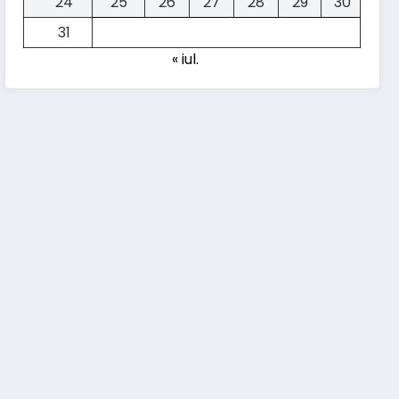
24
25
26
27
28
29
30
31
« iul.