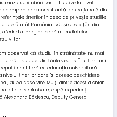
istrează schimbări semnificative la nivel
are companie de consultanță educațională din
eferințele tinerilor în ceea ce privește studiile
coperă atât România, cât și alte 5 țări din
, oferind o imagine clară a tendințelor
ru viitor.
am observat că studiul în străinătate, nu mai
români sau cei din țările vecine. În ultimii ani
rceput în antiteză cu educația universitară
ivelul tinerilor care își doresc deschidere
onal, după absolvire. Mulți dintre aceștia chiar
ionale total schimbate, după experiența
lică Alexandra Bădescu, Deputy General