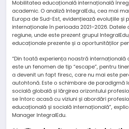
Mobilitatea educațională internațională înreg
academic. O analiză IntegralEdu, cea mai m
Europa de Sud-Est, evidențiează evoluțiile și pr
internaționale în perioada 2021–2026. Datele a
regiune, unde este prezent grupul IntegralEdu
educaționale prezente și a oportunităților pent
“Din toată experiența noastră internațională 
este un fenomen de tip “escape”, pentru tinerii 
a devenit un fapt firesc, care nu mai este pe
autohtonă. Este o schimbare de paradigmă la n
socială globală și lărgirea orizontului profesi
se întorc acasă cu viziuni și abordări profes
educațională și socială internațională”, exp
Manager IntegralEdu.