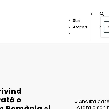
Stiri
Afaceri
rivind
rată o
Analiza date
în România și
arată o schim