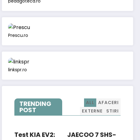
pedagoteca.ro
Prescu.ro
linkspr.ro
TRENDING
ALL
AFACERI
POST
EXTERNE
STIRI
Test KIA EV2:
JAECOO 7 SHS-