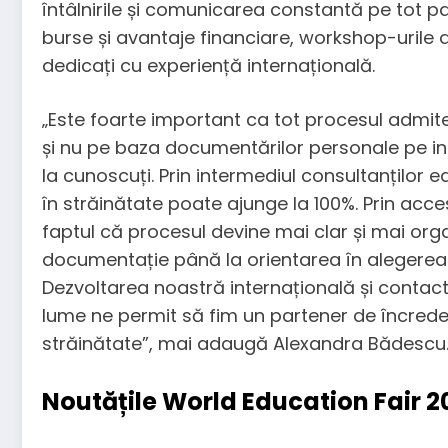
întâlnirile și comunicarea constantă pe tot pa
burse și avantaje financiare, workshop-urile 
dedicați cu experiență internațională.
„Este foarte important ca tot procesul admiteri
și nu pe baza documentărilor personale pe in
la cunoscuți. Prin intermediul consultanților 
în străinătate poate ajunge la 100%. Prin acces
faptul că procesul devine mai clar și mai orga
documentație până la orientarea în alegerea in
Dezvoltarea noastră internațională și contactu
lume ne permit să fim un partener de încreder
străinătate”, mai adaugă Alexandra Bădescu
Noutățile World Education Fair 2