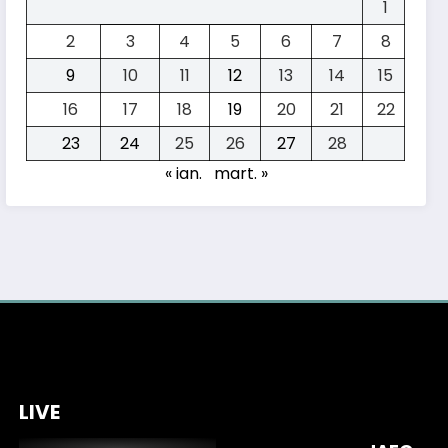
1
2
3
4
5
6
7
8
9
10
11
12
13
14
15
16
17
18
19
20
21
22
23
24
25
26
27
28
« ian.
mart. »
Test KIA EV2:
cum se
descurcă
LIVE
0 Comentarii
cea mai