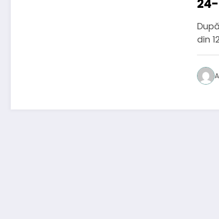
24-
pen
După 
din 1
A