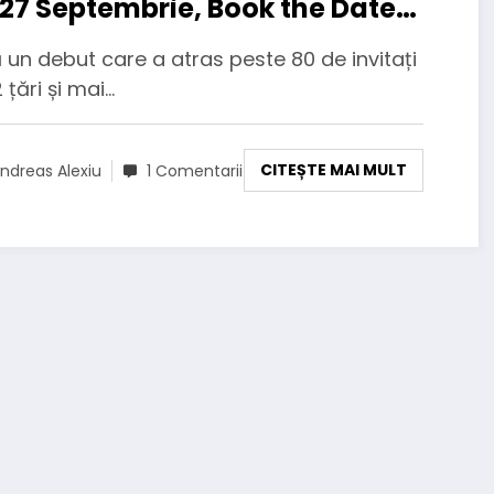
27 Septembrie, Book the Date
tru ediția a doua
un debut care a atras peste 80 de invitați
2 țări și mai…
CITEȘTE MAI MULT
ndreas Alexiu
1 Comentarii