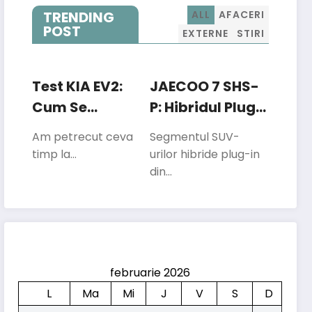
TRENDING
ALL
AFACERI
POST
EXTERNE
STIRI
Test KIA EV2:
JAECOO 7 SHS-
Cum Se
P: Hibridul Plug-
Descurcă Cea
In Care Vrea Să
Am petrecut ceva
Segmentul SUV-
Mai Mică
Concureze Cu
timp la…
urilor hibride plug-in
Electrică Kia În
Liderii
din…
Traficul Din
Segmentului
București
februarie 2026
L
Ma
Mi
J
V
S
D