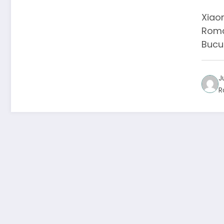
int
Xiaom
tec
Româ
Bucu
J
R