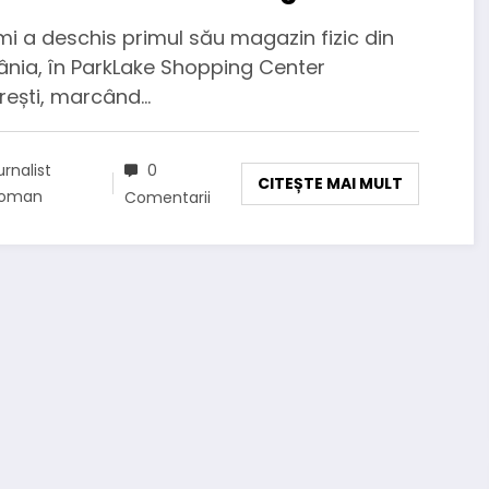
eligent și poziționare pe piața
i a deschis primul său magazin fizic din
h
nia, în ParkLake Shopping Center
rești, marcând…
urnalist
0
CITEȘTE MAI MULT
oman
Comentarii