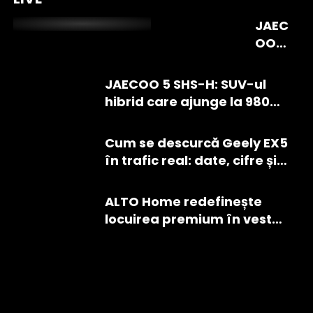
cea mai
JAEC
mică
OO 7
electrică Kia
SHS-
în traficul din
P:
JAECOO 5 SHS-H: SUV-ul
București
hibri
hibrid care ajunge la 980
dul
km cu un plin, disponibil în
plug
România de la 25.990 EUR
Cum se descurcă Geely EX5
-in
în trafic real: date, cifre și
care
impresii din test
vrea
să
ALTO Home redefinește
conc
locuirea premium în vestul
urez
Ploieștiului. Primul
e cu
ansamblu rezidențial din
lideri
oraș cu fațade ventilate
i
din vată minerală bazaltică
seg