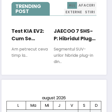
TRENDING
ALL
AFACERI
POST
EXTERNE
STIRI
Test KIA EV2:
JAECOO 7 SHS-
Cum Se
P: Hibridul Plug-
Descurcă Cea
In Care Vrea Să
Am petrecut ceva
Segmentul SUV-
Mai Mică
Concureze Cu
timp la…
urilor hibride plug-in
Electrică Kia În
Liderii
din…
Traficul Din
Segmentului
București
august 2026
L
Ma
Mi
J
V
S
D