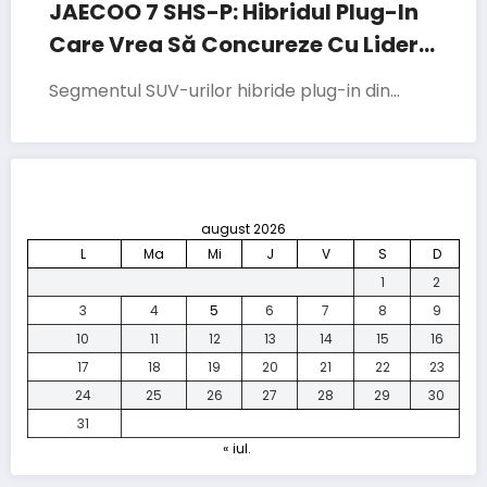
JAECOO 7 SHS-P: Hibridul Plug-In
Care Vrea Să Concureze Cu Liderii
Segmentului
Segmentul SUV-urilor hibride plug-in din…
august 2026
L
Ma
Mi
J
V
S
D
1
2
3
4
5
6
7
8
9
10
11
12
13
14
15
16
17
18
19
20
21
22
23
24
25
26
27
28
29
30
31
« iul.