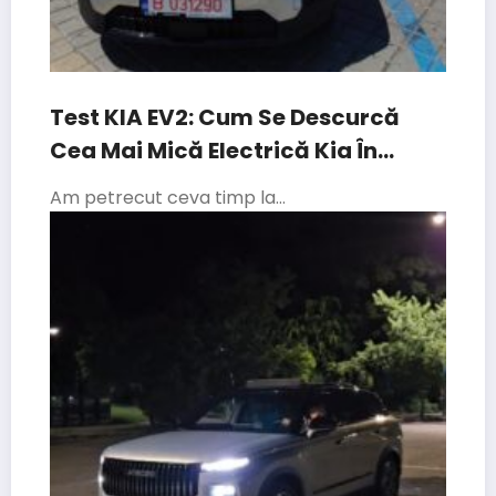
Test KIA EV2: Cum Se Descurcă
Cea Mai Mică Electrică Kia În
Traficul Din București
Am petrecut ceva timp la…