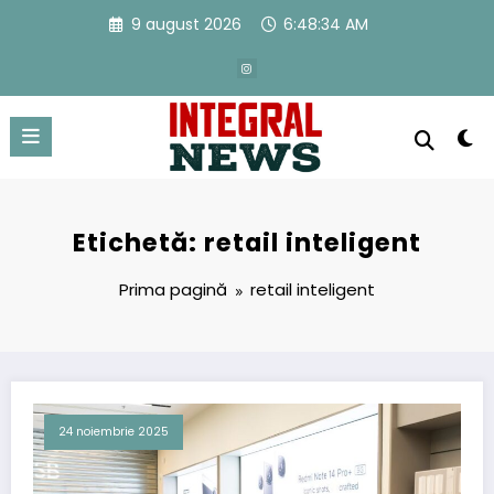
Sari
9 august 2026
6:48:35 AM
la
conținut
Etichetă: retail inteligent
Prima pagină
retail inteligent
24 noiembrie 2025