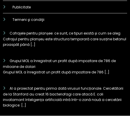
Publicitate
Termeni şi condiţii
Cofrajele pentru planșee: ce sunt, ce tipuri există și cum se aleg
Cofrajul pentru planșeu este structura temporară care susține betonul
proaspăt până […]
Grupul MOL a înregistrat un profit după impozitare de 786 de
milioane de dolari
Grupul MOL a înregistrat un profit după impozitare de 786 […]
AI a proiectat pentru prima dată virusuri funcționale. Cercetătorii
de la Stanford au creat 16 bacteriofagi care atacă E. coli
invatamant Inteligența artificială intră într-o zonă nouă a cercetării
biologice: […]
Test KIA EV2: cum se descurcă
cea mai mică electrică Kia în
traficul din București
0 Comentarii
LIVE