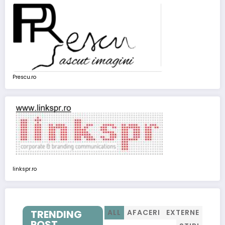
Prescu.ro
linkspr.ro
TRENDING
ALL
AFACERI
EXTERNE
POST