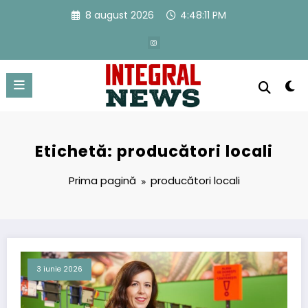
Sari
8 august 2026
4:48:12 PM
la
conținut
Etichetă: producători locali
Prima pagină
producători locali
3 iunie 2026