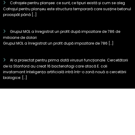
Cofrajele pentru planșee: ce sunt, ce tipuri există și cum se aleg
Cofrajul pentru planșeu este structura temporară care susține betonul
proaspăt până […]
Grupul MOL a înregistrat un profit după impozitare de 786 de
milioane de dolari
Grupul MOL a înregistrat un profit după impozitare de 786 […]
AI a proiectat pentru prima dată virusuri funcționale. Cercetătorii
de la Stanford au creat 16 bacteriofagi care atacă E. coli
invatamant Inteligența artificială intră într-o zonă nouă a cercetării
biologice: […]
Test KIA EV2: cum se descurcă
cea mai mică electrică Kia în
traficul din București
0 Comentarii
LIVE
JAECOO 7 SHS-P: hibridul plug-in care
vrea să concureze cu liderii segmentului