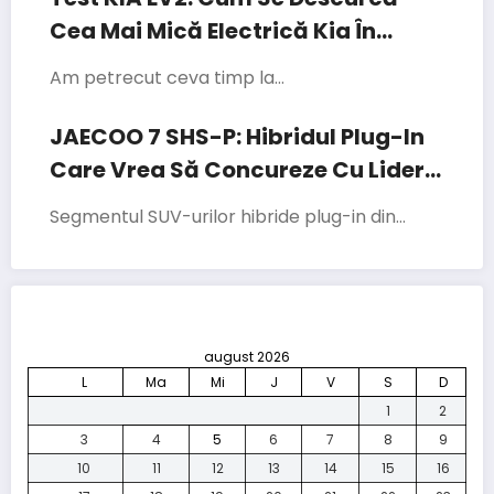
Cea Mai Mică Electrică Kia În
Traficul Din București
Am petrecut ceva timp la…
JAECOO 7 SHS-P: Hibridul Plug-In
Care Vrea Să Concureze Cu Liderii
Segmentului
Segmentul SUV-urilor hibride plug-in din…
august 2026
L
Ma
Mi
J
V
S
D
1
2
3
4
5
6
7
8
9
10
11
12
13
14
15
16