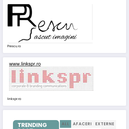
Prescu.ro
linkspr.ro
TRENDING
ALL
AFACERI
EXTERNE