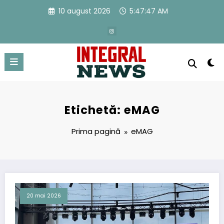
Sari
10 august 2026
5:47:48 AM
la
conținut
Etichetă: eMAG
Prima pagină
eMAG
20 mai 2026