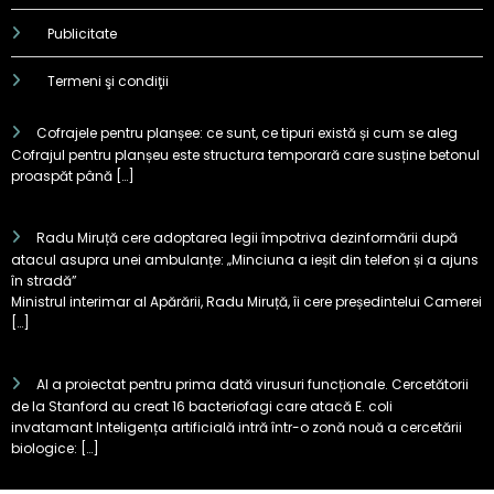
Publicitate
Termeni şi condiţii
Cofrajele pentru planșee: ce sunt, ce tipuri există și cum se aleg
Cofrajul pentru planșeu este structura temporară care susține betonul
proaspăt până […]
Radu Miruță cere adoptarea legii împotriva dezinformării după
atacul asupra unei ambulanțe: „Minciuna a ieșit din telefon și a ajuns
în stradă”
Ministrul interimar al Apărării, Radu Miruță, îi cere președintelui Camerei
[…]
AI a proiectat pentru prima dată virusuri funcționale. Cercetătorii
de la Stanford au creat 16 bacteriofagi care atacă E. coli
invatamant Inteligența artificială intră într-o zonă nouă a cercetării
biologice: […]
Test KIA EV2: cum se descurcă
cea mai mică electrică Kia în