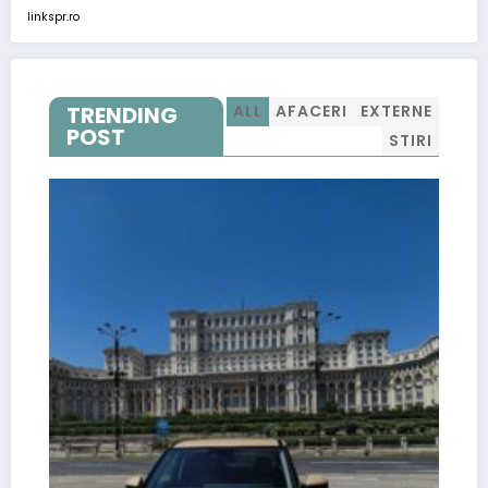
linkspr.ro
TRENDING
ALL
AFACERI
EXTERNE
POST
STIRI