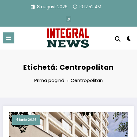
Sari
8 august 2026
10:12:53 AM
la
conținut
Etichetă: Centropolitan
Prima pagină
Centropolitan
4 iunie 2026