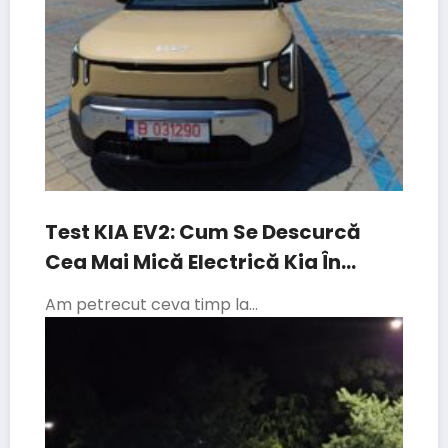
Test KIA EV2: Cum Se Descurcă
Cea Mai Mică Electrică Kia În
Traficul Din București
Am petrecut ceva timp la…