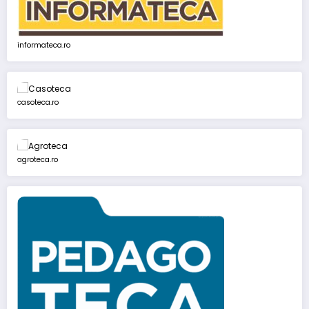
informateca.ro
casoteca.ro
agroteca.ro