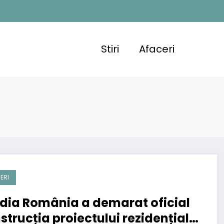
Stiri
Afaceri
ERI
dia România a demarat oficial
strucția proiectului rezidențial