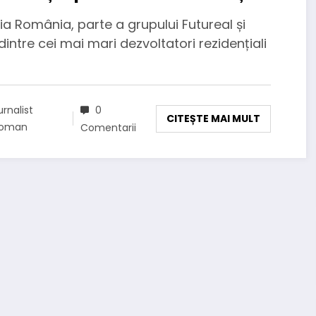
tropolitan
a România, parte a grupului Futureal și
dintre cei mai mari dezvoltatori rezidențiali
urnalist
0
CITEȘTE MAI MULT
oman
Comentarii