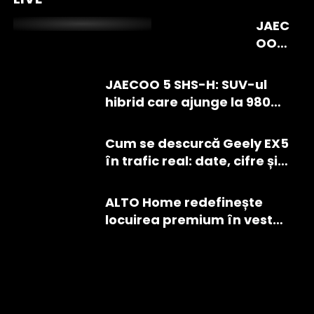
cea mai
JAEC
mică
OO 7
electrică Kia
SHS-
în traficul din
P:
JAECOO 5 SHS-H: SUV-ul
București
hibri
hibrid care ajunge la 980
dul
km cu un plin, disponibil în
plug
România de la 25.990 EUR
Cum se descurcă Geely EX5
-in
în trafic real: date, cifre și
care
impresii din test
vrea
să
ALTO Home redefinește
conc
locuirea premium în vestul
urez
Ploieștiului. Primul
e cu
ansamblu rezidențial din
lideri
oraș cu fațade ventilate
i
din vată minerală bazaltică
seg