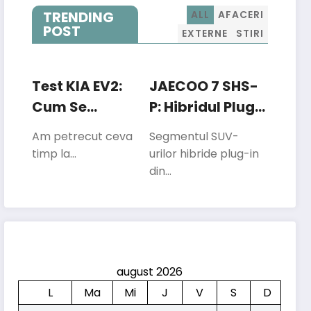
TRENDING
ALL
AFACERI
POST
EXTERNE
STIRI
Test KIA EV2:
JAECOO 7 SHS-
Cum Se
P: Hibridul Plug-
Descurcă Cea
In Care Vrea Să
Am petrecut ceva
Segmentul SUV-
Mai Mică
Concureze Cu
timp la…
urilor hibride plug-in
Electrică Kia În
Liderii
din…
Traficul Din
Segmentului
București
august 2026
L
Ma
Mi
J
V
S
D