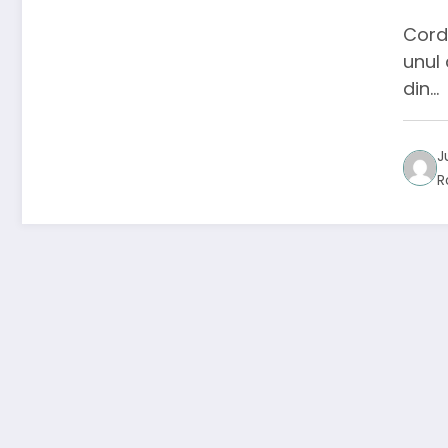
Cen
Cordi
unul 
din…
J
R