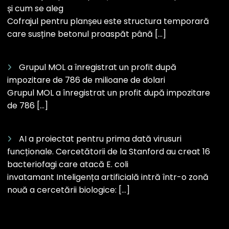
și cum se aleg
Cofrajul pentru planșeu este structura temporară
care susține betonul proaspăt până […]
Grupul MOL a înregistrat un profit după
impozitare de 786 de milioane de dolari
Grupul MOL a înregistrat un profit după impozitare
de 786 […]
AI a proiectat pentru prima dată virusuri
funcționale. Cercetătorii de la Stanford au creat 16
bacteriofagi care atacă E. coli
invatamant Inteligența artificială intră într-o zonă
nouă a cercetării biologice: […]